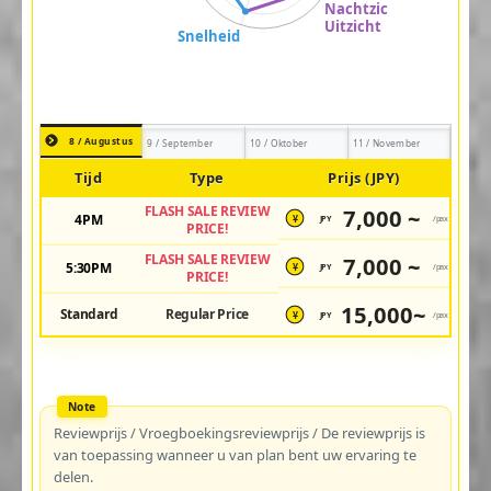
8 / Augustus
9 / September
10 / Oktober
11 / November
Tijd
Type
Prijs (JPY)
FLASH SALE REVIEW
7,000 ~
4PM
JPY
/pax
¥
PRICE!
FLASH SALE REVIEW
7,000 ~
5:30PM
JPY
/pax
¥
PRICE!
15,000~
Standard
Regular Price
JPY
/pax
¥
Reviewprijs / Vroegboekingsreviewprijs / De reviewprijs is
van toepassing wanneer u van plan bent uw ervaring te
delen.