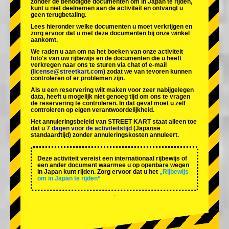
zonder de benodigde documenten om in Japan te rijden,
kunt u niet deelnemen aan de activiteit en ontvangt u
geen terugbetaling.
Lees hieronder welke documenten u moet verkrijgen en
zorg ervoor dat u met deze documenten bij onze winkel
aankomt.
We raden u aan om na het boeken van onze activiteit
foto's van uw rijbewijs en de documenten die u heeft
verkregen naar ons te sturen via chat of e-mail
(
license@streetkart.com
) zodat we van tevoren kunnen
controleren of er problemen zijn.
Als u een reservering wilt maken voor zeer nabijgelegen
data, heeft u mogelijk niet genoeg tijd om ons te vragen
de reservering te controleren. In dat geval moet u zelf
controleren op eigen verantwoordelijkheid.
Het annuleringsbeleid van STREET KART staat alleen toe
dat u
7 dagen voor de activiteitstijd
(Japanse
standaardtijd) zonder annuleringskosten annuleert.
Deze activiteit vereist een internationaal rijbewijs of
een ander document waarmee u op openbare wegen
in Japan kunt rijden. Zorg ervoor dat u het
„Rijbewijs
om in Japan te rijden“