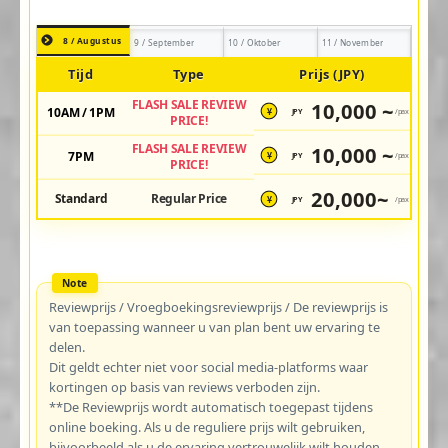
8 / Augustus
9 / September
10 / Oktober
11 / November
Tijd
Type
Prijs (JPY)
FLASH SALE REVIEW
10,000 ~
10AM / 1PM
JPY
/pax
¥
PRICE!
FLASH SALE REVIEW
10,000 ~
7PM
JPY
/pax
¥
PRICE!
20,000~
Standard
Regular Price
JPY
/pax
¥
Reviewprijs / Vroegboekingsreviewprijs / De reviewprijs is
van toepassing wanneer u van plan bent uw ervaring te
delen.
Dit geldt echter niet voor social media-platforms waar
kortingen op basis van reviews verboden zijn.
**De Reviewprijs wordt automatisch toegepast tijdens
online boeking. Als u de reguliere prijs wilt gebruiken,
bijvoorbeeld als u de ervaring vertrouwelijk wilt houden,