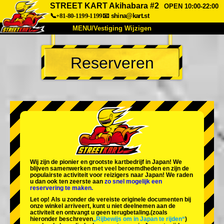
STREET KART Akihabara #2
OPEN 10:00-22:00
📞+81-80-1199-1199
📧
shina@kart.st
MENU/Vestiging Wijzigen
TOP
Reserveren
Over Ons
Specificaties
Prijs
Bereikbaarheid
Reviews
Veelgestelde Vragen
Bedrijf
Reserveren
Vestiging Wijzigen
Tokio Shinagawa
Tokio Akihabara#1
Tokio Akihabara#2
Tokio Shibuya
Wij zijn de
pionier
en
grootste kartbedrijf
in Japan! We
Tokio Shibuya Annex
Tokio Baai
blijven samenwerken met
veel beroemdheden
en zijn de
populairste activiteit
voor reizigers naar Japan! We raden
u dan ook ten zeerste aan
zo snel mogelijk een
Tokio Asakusa
Osaka
reservering te maken.
Let op! Als u zonder de vereiste originele documenten bij
Okinawa
onze winkel arriveert, kunt u niet deelnemen aan de
activiteit en ontvangt u geen terugbetaling.
(zoals
hieronder beschreven
„Rijbewijs om in Japan te rijden“
)