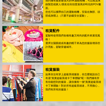
我們擁有最新最強大的4K運動相機，可以租賃來
錄製您或家人/朋友在街頭度過美好時光的POV畫
面。
您也可以攜帶自己的運動相機，安裝在胸部、頭
部或身體上（只要不妨礙安全駕駛）。
租賃配件
駕駛時使用我們各種有趣又時尚的配件來展現風
格！
選擇太陽眼鏡或有趣的帽子來為您的服裝增添些
許亮點，駕駛穿越城市。
租賃服裝
如果你沒有穿上超級英雄服裝，你怎麼能說自己
有過"真實超級英雄卡丁車體驗"呢！我們擁有所
有你能想到的服裝，讓你擁有一個"真實超級英雄
卡丁車體驗！對於所有超級英雄迷，不用擔心，
我們有所有的服裝！