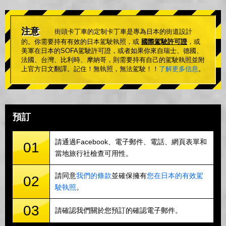
注意
街頭卡丁車的定制卡丁車是專為日本的街道設計
的。你需要持有有效的日本駕駛執照，或
國際駕駛許可證
，或
美軍在日本的SOFA駕駛許可證，或者如果你來自瑞士、德國、
法國、台灣、比利時、摩納哥，則需要持有自己的駕駛執照並附
上官方日文翻譯。記住！無執照，無法駕駛！！
了解更多信息
。
預訂
請通過Facebook、電子郵件、電話、網頁表單和
01
當地旅行社檢查可用性。
請同意
我們的條款
並確保擁有
您在日本的有效駕
02
駛執照
。
03
請確認我們關於您預訂的確認電子郵件。