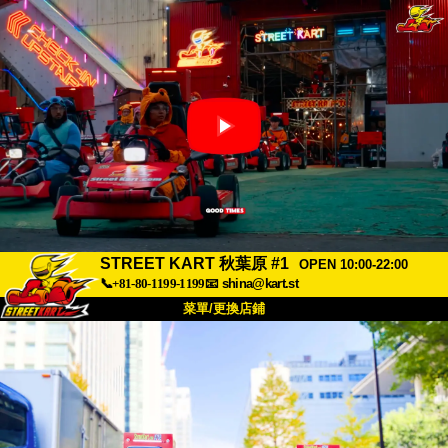
STREET KART 秋葉原 #1
OPEN 10:00-22:00
📞+81-80-1199-1199
📧
shina@kart.st
菜單/更換店鋪
首頁
關於
規格
價格
交通方式
顧客聲音
常見問題