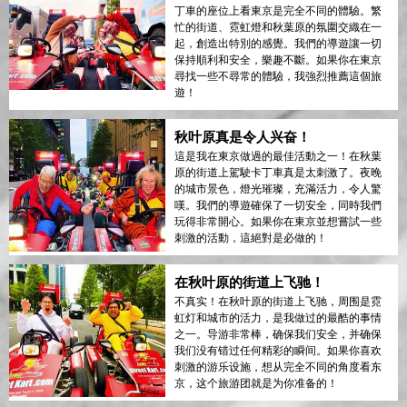
丁車的座位上看東京是完全不同的體驗。繁
忙的街道、霓虹燈和秋葉原的氛圍交織在一
起，創造出特別的感覺。我們的導遊讓一切
保持順利和安全，樂趣不斷。如果你在東京
尋找一些不尋常的體驗，我強烈推薦這個旅
遊！
秋叶原真是令人兴奋！
這是我在東京做過的最佳活動之一！在秋葉
原的街道上駕駛卡丁車真是太刺激了。夜晚
的城市景色，燈光璀璨，充滿活力，令人驚
嘆。我們的導遊確保了一切安全，同時我們
玩得非常開心。如果你在東京並想嘗試一些
刺激的活動，這絕對是必做的！
在秋叶原的街道上飞驰！
不真实！在秋叶原的街道上飞驰，周围是霓
虹灯和城市的活力，是我做过的最酷的事情
之一。导游非常棒，确保我们安全，并确保
我们没有错过任何精彩的瞬间。如果你喜欢
刺激的游乐设施，想从完全不同的角度看东
京，这个旅游团就是为你准备的！