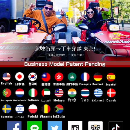
公司
預訂
更換店鋪
東京品川 #1
東京秋葉原#1
東京秋葉原#2
東京澀谷
東京澀谷附屬
東京灣
駕駛街頭卡丁車穿越 東京!
東京淺草
大阪
一次難忘的經歷，一次絕不夠！
沖繩