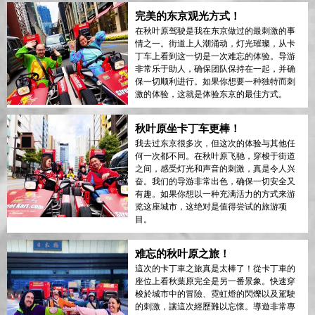
完美的东京观光方式！
在秋叶原驾驶是我在东京做过的最刺激的事
情之一。街道上人潮涌动，灯光璀璨，从卡
丁车上看到这一切是一次难忘的体验。导游
非常乐于助人，确保团队保持在一起，并确
保一切顺利进行。如果你想要一种独特而刺
激的体验，这就是体验东京的最佳方式。
秋叶原坐卡丁车更棒！
我去过东京很多次，但这次的体验与其他任
何一次都不同。在秋叶原飞驰，穿梭于街道
之间，感受灯光和声音的刺激，真是令人兴
奋。我们的导游非常出色，确保一切安全又
有趣。如果你想以一种充满活力的方式来游
览这座城市，这绝对是值得尝试的旅游项
目。
难忘的秋叶原之旅！
這次的卡丁車之旅真是太棒了！從卡丁車的
座位上看秋葉原完全是另一番景象。快速穿
梭於城市中的冒險、霓虹燈的閃爍以及駕駛
的刺激，讓這次經歷難以忘懷。導遊非常專