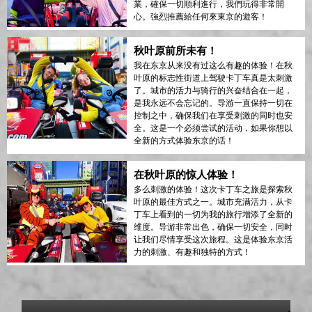
業，確保一切順利進行，我們玩得非常開
心。強烈推薦給任何來東京的遊客！
秋叶原前所未有！
我在东京从来没有过这么有趣的体验！在秋
叶原的标志性街道上驾驶卡丁车真是太刺激
了。城市的活力与骑行的兴奋结合在一起，
是我永远不会忘记的。导游一直保持一切在
控制之中，确保我们在享受刺激的同时也安
全。这是一个必须尝试的活动，如果你想以
全新的方式体验东京的话！
在秋叶原的惊人体验！
多么刺激的体验！这次卡丁车之旅是探索秋
叶原的最佳方式之一。城市充满活力，从卡
丁车上看到的一切为我的旅行增添了全新的
维度。导游非常出色，确保一切安全，同时
让我们尽情享受这次旅程。这是体验东京活
力的刺激、有趣和独特的方式！