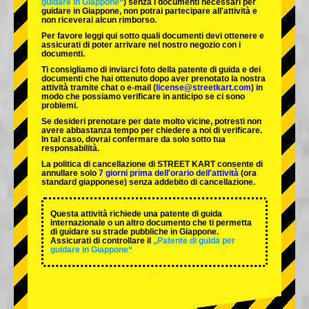
guidare in Giappone“
) senza i documenti necessari per
guidare in Giappone, non potrai partecipare all'attività e
non riceverai alcun rimborso.
Per favore leggi qui sotto quali documenti devi ottenere e
assicurati di poter arrivare nel nostro negozio con i
documenti.
Ti consigliamo di inviarci foto della patente di guida e dei
documenti che hai ottenuto dopo aver prenotato la nostra
attività tramite chat o e-mail (
license@streetkart.com
) in
modo che possiamo verificare in anticipo se ci sono
problemi.
Se desideri prenotare per date molto vicine, potresti non
avere abbastanza tempo per chiedere a noi di verificare.
In tal caso, dovrai confermare da solo sotto tua
responsabilità.
La politica di cancellazione di STREET KART consente di
annullare solo
7 giorni prima dell'orario dell'attività
(ora
standard giapponese) senza addebito di cancellazione.
Questa attività richiede una patente di guida
internazionale o un altro documento che ti permetta
di guidare su strade pubbliche in Giappone.
Assicurati di controllare il
„Patente di guida per
guidare in Giappone“