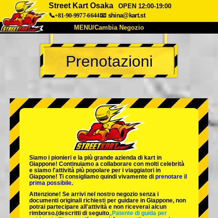
Street Kart Osaka
OPEN 12:00-19:00
📞+81-90-9977-6644
📧
shina@kart.st
MENU/Cambia Negozio
INIZIO
Prenotazioni
Chi Siamo
Specifiche
Prezzo
Accesso
Recensioni
FAQ
Azienda
Prenotazioni
Cambia Negozio
Tokyo Shinagawa
Tokyo Akihabara#1
Tokyo Akihabara#2
Tokyo Shibuya
Siamo i
pionieri
e la
più grande azienda di kart
in
Tokyo Shibuya Annex
Tokyo Bay
Giappone! Continuiamo a collaborare con
molti celebrità
e siamo l'
attività più popolare
per i viaggiatori in
Giappone! Ti consigliamo quindi vivamente di
prenotare il
Tokyo Asakusa
Osaka
prima possibile.
Attenzione! Se arrivi nel nostro negozio senza i
Okinawa
documenti originali richiesti per guidare in Giappone, non
potrai partecipare all'attività e non riceverai alcun
rimborso.
(descritti di seguito
„Patente di guida per