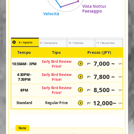
8 / Agosto
9 / Settembre
10 / Ottobre
11 / Novembre
Tempo
Tipo
Prezzo (JPY)
Early Bird Review
7,000 ~
10:30AM - 3PM
JPY
/pax
¥
Price!
4:30PM -
Early Bird Review
7,800 ~
JPY
/pax
¥
7:30PM
Price!
Early Bird Review
8,500 ~
8PM
JPY
/pax
¥
Price!
12,000~
Standard
Regular Price
JPY
/pax
¥