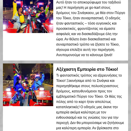
Αυτό ήταν το αποκορύφωμα του ταξιδιού
μας! Η περιήγηση με go-kart στους
δρόμους του Σινάγκαου, με θέα στον Πύργο
του Τόκιο, ήταν συναρπαστική. Ο οδηγός
ήταν φανταστικός – τόσο ευγενικός και
προσεκτικός, φροντίζοντας να είμαστε
ασφαλείς και να διασκεδάζουμε όλη την
ώρα. Αν θέλετε έναν διασκεδαστικό και
συναρπαστικό τρόπο να ζήσετε το Τόκιο,
σίγουρα επιλέξτε αυτή την περιήγηση.
Ανυπομονούμε να το κάνουμε ξανά!
Αξέχαστη Εμπειρία στο Τόκιο!
Τι φανταστικός τρόπος να εξερευνήσεις το
Τόκιο! Ξεκινήσαμε από το Σινάγκα και
περιηγηθήκαμε στους πολυσύχναστους
δρόμους, κατευθυνόμενοι προς τον
εμβληματικό Πύργο του Τόκιο. Οι θέες της
πόλης από το καρτ ήταν απολύτως
καταπληκτικές! Ο οδηγός μας έκανε την
εμπειρία ακόμα καλύτερη με τον
ενθουσιασμό και τις γνώσεις του για την
περιοχή. Δεν θα μπορούσαμε να ζητήσουμε
μια καλύτερη εμπειρία. Αν βρίσκεστε στο