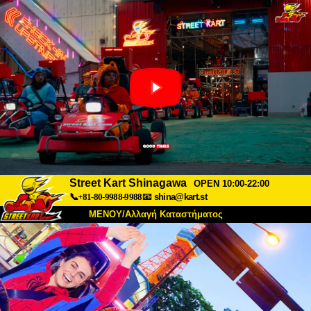
Street Kart Shinagawa
OPEN 10:00-22:00
📞+81-80-9988-9988
📧
shina@kart.st
ΜΕΝΟΥ/Αλλαγή Καταστήματος
ΚΥΡΙΩΣ
Σχετικά
Προδιαγραφές
Τιμές
Πρόσβαση
Αναφορές
Συχνές Ερωτήσεις