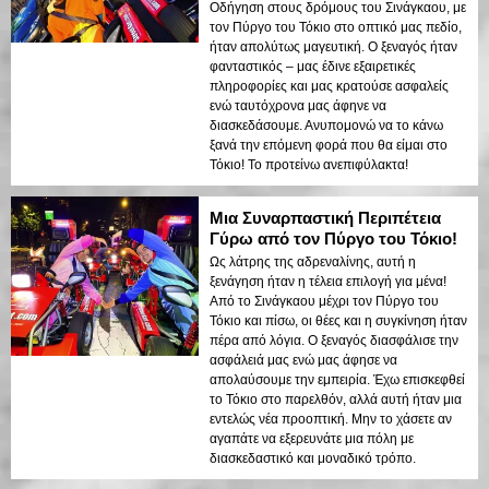
Οδήγηση στους δρόμους του Σινάγκαου, με
τον Πύργο του Τόκιο στο οπτικό μας πεδίο,
ήταν απολύτως μαγευτική. Ο ξεναγός ήταν
φανταστικός – μας έδινε εξαιρετικές
πληροφορίες και μας κρατούσε ασφαλείς
ενώ ταυτόχρονα μας άφηνε να
διασκεδάσουμε. Ανυπομονώ να το κάνω
ξανά την επόμενη φορά που θα είμαι στο
Τόκιο! Το προτείνω ανεπιφύλακτα!
Μια Συναρπαστική Περιπέτεια
Γύρω από τον Πύργο του Τόκιο!
Ως λάτρης της αδρεναλίνης, αυτή η
ξενάγηση ήταν η τέλεια επιλογή για μένα!
Από το Σινάγκαου μέχρι τον Πύργο του
Τόκιο και πίσω, οι θέες και η συγκίνηση ήταν
πέρα από λόγια. Ο ξεναγός διασφάλισε την
ασφάλειά μας ενώ μας άφησε να
απολαύσουμε την εμπειρία. Έχω επισκεφθεί
το Τόκιο στο παρελθόν, αλλά αυτή ήταν μια
εντελώς νέα προοπτική. Μην το χάσετε αν
αγαπάτε να εξερευνάτε μια πόλη με
διασκεδαστικό και μοναδικό τρόπο.