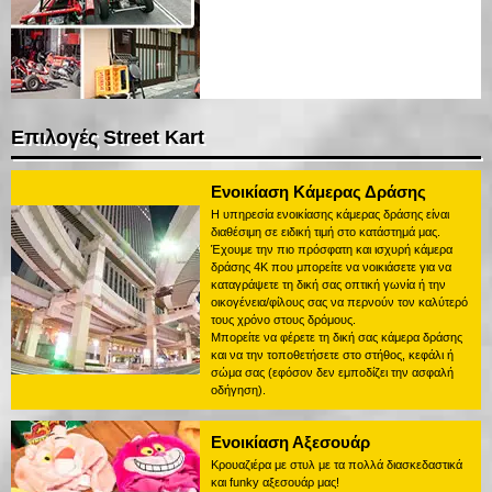
Επιλογές Street Kart
Ενοικίαση Κάμερας Δράσης
Η υπηρεσία ενοικίασης κάμερας δράσης είναι
διαθέσιμη σε ειδική τιμή στο κατάστημά μας.
Έχουμε την πιο πρόσφατη και ισχυρή κάμερα
δράσης 4K που μπορείτε να νοικιάσετε για να
καταγράψετε τη δική σας οπτική γωνία ή την
οικογένεια/φίλους σας να περνούν τον καλύτερό
τους χρόνο στους δρόμους.
Μπορείτε να φέρετε τη δική σας κάμερα δράσης
και να την τοποθετήσετε στο στήθος, κεφάλι ή
σώμα σας (εφόσον δεν εμποδίζει την ασφαλή
οδήγηση).
Ενοικίαση Αξεσουάρ
Κρουαζιέρα με στυλ με τα πολλά διασκεδαστικά
και funky αξεσουάρ μας!