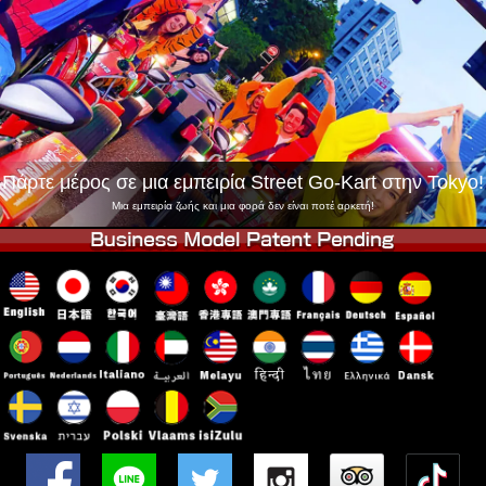
Εταιρεία
Κράτηση
Αλλαγή Καταστήματος
Τόκιο Σινάγαουα #1
Τόκιο Ακίχαμπαρα #1
Τόκιο Ακίχαμπαρα #2
Τόκιο Σιμπούγια
Τόκιο Σιμπούγια Annex
Τόκιο Κόλπος
Πάρτε μέρος σε μια εμπειρία Street Go-Kart στην Tokyo!
Τόκιο Ασακούσα
Οσάκα
Μια εμπειρία ζωής και μια φορά δεν είναι ποτέ αρκετή!
Οκινάουα