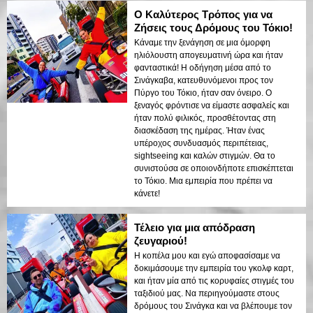
Ο Καλύτερος Τρόπος για να
Ζήσεις τους Δρόμους του Τόκιο!
Κάναμε την ξενάγηση σε μια όμορφη
ηλιόλουστη απογευματινή ώρα και ήταν
φανταστικά! Η οδήγηση μέσα από το
Σινάγκαβα, κατευθυνόμενοι προς τον
Πύργο του Τόκιο, ήταν σαν όνειρο. Ο
ξεναγός φρόντισε να είμαστε ασφαλείς και
ήταν πολύ φιλικός, προσθέτοντας στη
διασκέδαση της ημέρας. Ήταν ένας
υπέροχος συνδυασμός περιπέτειας,
sightseeing και καλών στιγμών. Θα το
συνιστούσα σε οποιονδήποτε επισκέπτεται
το Τόκιο. Μια εμπειρία που πρέπει να
κάνετε!
Τέλειο για μια απόδραση
ζευγαριού!
Η κοπέλα μου και εγώ αποφασίσαμε να
δοκιμάσουμε την εμπειρία του γκολφ καρτ,
και ήταν μία από τις κορυφαίες στιγμές του
ταξιδιού μας. Να περιηγούμαστε στους
δρόμους του Σινάγκα και να βλέπουμε τον