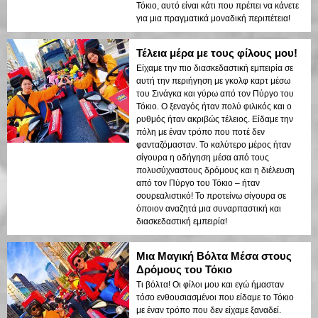
Τόκιο, αυτό είναι κάτι που πρέπει να κάνετε
για μια πραγματικά μοναδική περιπέτεια!
Τέλεια μέρα με τους φίλους μου!
Είχαμε την πιο διασκεδαστική εμπειρία σε
αυτή την περιήγηση με γκολφ καρτ μέσω
του Σινάγκα και γύρω από τον Πύργο του
Τόκιο. Ο ξεναγός ήταν πολύ φιλικός και ο
ρυθμός ήταν ακριβώς τέλειος. Είδαμε την
πόλη με έναν τρόπο που ποτέ δεν
φανταζόμασταν. Το καλύτερο μέρος ήταν
σίγουρα η οδήγηση μέσα από τους
πολυσύχναστους δρόμους και η διέλευση
από τον Πύργο του Τόκιο – ήταν
σουρεαλιστικό! Το προτείνω σίγουρα σε
όποιον αναζητά μια συναρπαστική και
διασκεδαστική εμπειρία!
Μια Μαγική Βόλτα Μέσα στους
Δρόμους του Τόκιο
Τι βόλτα! Οι φίλοι μου και εγώ ήμασταν
τόσο ενθουσιασμένοι που είδαμε το Τόκιο
με έναν τρόπο που δεν είχαμε ξαναδεί.