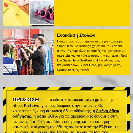
Ενοικίαση Στολών
Πώς μπορείτε να πείτε ότι είχατε μια «Εμπειρία
SuperHero Go-Karting» χωρίς να ντυθείτε σαν
αυτόν! Έχουμε όλες τις στολές που μπορείτε να
σκεφτείτε για να κάνετε αυτήν την εμπειρία «Real
Life SuperHero Go-Karting»! Για όλους τους
θαυμαστές των Super Hero, μην ανησυχείτε,
έχουμε όλες τις στολές!
ΠΡΟΣΟΧΗ
Το ειδικά κατασκευασμένο go-kart της
Street Kart είναι για τους δρόμους στην Ιαπωνία. Θα
χρειαστείτε έγκυρη ιαπωνική άδεια οδήγησης, ή
διεθνή άδεια
οδήγησης
, ή άδεια SOFA για τις αμερικανικές δυνάμεις στην
Ιαπωνία, ή τη δική σας άδεια οδήγησης και μια επίσημη
ιαπωνική μετάφραση της άδειας αν είστε από την Ελβετία, τη
Γερμανία, τη Γαλλία, την Ταϊβάν, το Βέλγιο, το Μονακό.