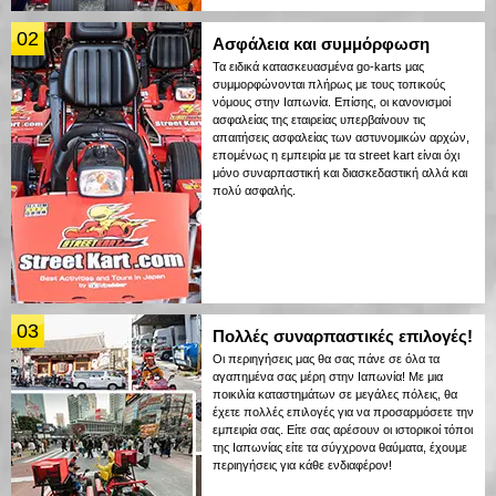
02
Ασφάλεια και συμμόρφωση
Τα ειδικά κατασκευασμένα go-karts μας
συμμορφώνονται πλήρως με τους τοπικούς
νόμους στην Ιαπωνία. Επίσης, οι κανονισμοί
ασφαλείας της εταιρείας υπερβαίνουν τις
απαιτήσεις ασφαλείας των αστυνομικών αρχών,
επομένως η εμπειρία με τα street kart είναι όχι
μόνο συναρπαστική και διασκεδαστική αλλά και
πολύ ασφαλής.
03
Πολλές συναρπαστικές επιλογές!
Οι περιηγήσεις μας θα σας πάνε σε όλα τα
αγαπημένα σας μέρη στην Ιαπωνία! Με μια
ποικιλία καταστημάτων σε μεγάλες πόλεις, θα
έχετε πολλές επιλογές για να προσαρμόσετε την
εμπειρία σας. Είτε σας αρέσουν οι ιστορικοί τόποι
της Ιαπωνίας είτε τα σύγχρονα θαύματα, έχουμε
περιηγήσεις για κάθε ενδιαφέρον!