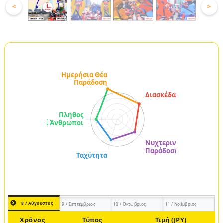
<
>
8 / Αύγουστος
9 / Σεπτέμβριος
10 / Οκτώβριος
11 / Νοέμβριος
Χρόνος
Τύπος
Τιμή (JPY)