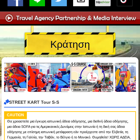
Κράτηση
STREET KART Tour S-S
CAUTION
Θα χρειαστείτε μια έγκυρη ιαπωνική άδεια οδήγησης, μια διεθνή άδεια οδήγησης,
μια άδεια SOFA για τις Αμερικανικές Δυνάμεις στην Ιαπωνία ή τη δική σας άδεια
οδήγησης με επίσημη ιαπωνική μετάφραση εάν προέρχεστε από την Ελβετία, τη
Γερμανία, τη Γαλλία, την Ταϊβάν, το Βέλγιο ή το Μονακό. Θυμηθείτε! ΧΩΡΙΣ ΑΔΕΙΑ,