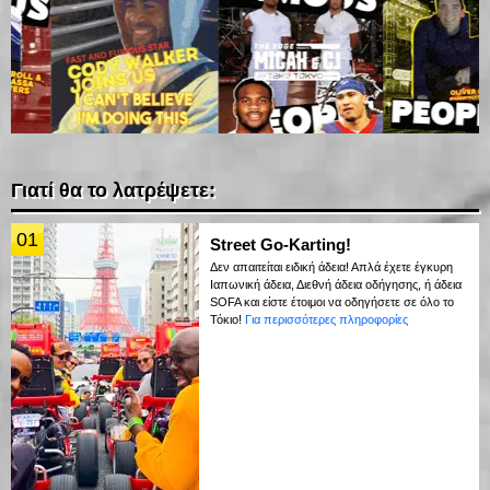
Γιατί θα το λατρέψετε:
01
Street Go-Karting!
Δεν απαιτείται ειδική άδεια! Απλά έχετε έγκυρη
Ιαπωνική άδεια, Διεθνή άδεια οδήγησης, ή άδεια
SOFA και είστε έτοιμοι να οδηγήσετε σε όλο το
Τόκιο!
Για περισσότερες πληροφορίες