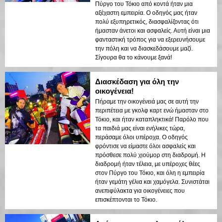
Πύργο του Τόκιο από κοντά ήταν μια
αξέχαστη εμπειρία. Ο οδηγός μας ήταν
πολύ εξυπηρετικός, διασφαλίζοντας ότι
ήμασταν άνετοι και ασφαλείς. Αυτή είναι μια
φανταστική τρόπος για να εξερευνήσουμε
την πόλη και να διασκεδάσουμε μαζί.
Σίγουρα θα το κάνουμε ξανά!
Διασκέδαση για όλη την
οικογένεια!
Πήραμε την οικογένειά μας σε αυτή την
περιπέτεια με γκολφ καρτ ενώ ήμασταν στο
Τόκιο, και ήταν καταπληκτικά! Παρόλο που
τα παιδιά μας είναι ενήλικες τώρα,
περάσαμε όλοι υπέροχα. Ο οδηγός
φρόντισε να είμαστε όλοι ασφαλείς και
πρόσθεσε πολύ χιούμορ στη διαδρομή. Η
διαδρομή ήταν τέλεια, με υπέροχες θέες
στον Πύργο του Τόκιο, και όλη η εμπειρία
ήταν γεμάτη γέλια και χαμόγελα. Συνιστάται
ανεπιφύλακτα για οικογένειες που
επισκέπτονται το Τόκιο.