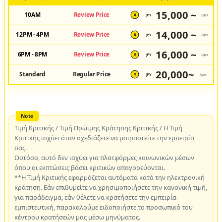
15,000 ~
10AM
Review Price
JPY
/pax
¥
14,000 ~
12PM - 4PM
Review Price
JPY
/pax
¥
16,000 ~
6PM - 8PM
Review Price
JPY
/pax
¥
20,000~
Standard
Regular Price
JPY
/pax
¥
Τιμή Κριτικής / Τιμή Πρώιμης Κράτησης Κριτικής / Η Τιμή
Κριτικής ισχύει όταν σχεδιάζετε να μοιραστείτε την εμπειρία
σας.
Ωστόσο, αυτό δεν ισχύει για πλατφόρμες κοινωνικών μέσων
όπου οι εκπτώσεις βάσει κριτικών απαγορεύονται.
**Η Τιμή Κριτικής εφαρμόζεται αυτόματα κατά την ηλεκτρονική
κράτηση. Εάν επιθυμείτε να χρησιμοποιήσετε την κανονική τιμή,
για παράδειγμα, εάν θέλετε να κρατήσετε την εμπειρία
εμπιστευτική, παρακαλούμε ειδοποιήστε το προσωπικό του
κέντρου κρατήσεών μας μέσω μηνύματος.