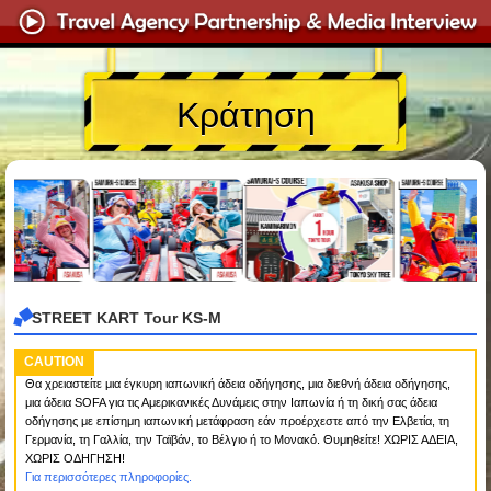
Κράτηση
STREET KART Tour KS-M
CAUTION
Θα χρειαστείτε μια έγκυρη ιαπωνική άδεια οδήγησης, μια διεθνή άδεια οδήγησης,
μια άδεια SOFA για τις Αμερικανικές Δυνάμεις στην Ιαπωνία ή τη δική σας άδεια
οδήγησης με επίσημη ιαπωνική μετάφραση εάν προέρχεστε από την Ελβετία, τη
Γερμανία, τη Γαλλία, την Ταϊβάν, το Βέλγιο ή το Μονακό. Θυμηθείτε! ΧΩΡΙΣ ΑΔΕΙΑ,
ΧΩΡΙΣ ΟΔΗΓΗΣΗ!
Για περισσότερες πληροφορίες.