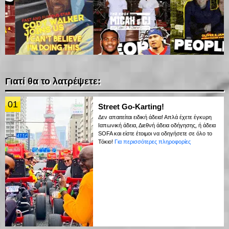
Γιατί θα το λατρέψετε:
01
Street Go-Karting!
Δεν απαιτείται ειδική άδεια! Απλά έχετε έγκυρη
Ιαπωνική άδεια, Διεθνή άδεια οδήγησης, ή άδεια
SOFA και είστε έτοιμοι να οδηγήσετε σε όλο το
Τόκιο!
Για περισσότερες πληροφορίες