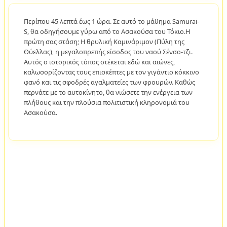
Περίπου 45 λεπτά έως 1 ώρα. Σε αυτό το μάθημα Samurai-
S, θα οδηγήσουμε γύρω από το Ασακούσα του Τόκιο.Η
πρώτη σας στάση; Η θρυλική Καμινάριμον (Πύλη της
Θύελλας), η μεγαλοπρεπής είσοδος του ναού Σένσο-τζι.
Αυτός ο ιστορικός τόπος στέκεται εδώ και αιώνες,
καλωσορίζοντας τους επισκέπτες με τον γιγάντιο κόκκινο
φανό και τις σφοδρές αγαλματείες των φρουρών. Καθώς
περνάτε με το αυτοκίνητο, θα νιώσετε την ενέργεια των
πλήθους και την πλούσια πολιτιστική κληρονομιά του
Ασακούσα.