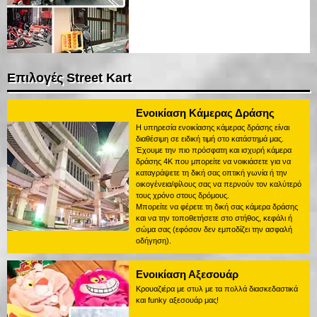
Επιλογές Street Kart
Ενοικίαση Κάμερας Δράσης
Η υπηρεσία ενοικίασης κάμερας δράσης είναι
διαθέσιμη σε ειδική τιμή στο κατάστημά μας.
Έχουμε την πιο πρόσφατη και ισχυρή κάμερα
δράσης 4K που μπορείτε να νοικιάσετε για να
καταγράψετε τη δική σας οπτική γωνία ή την
οικογένεια/φίλους σας να περνούν τον καλύτερό
τους χρόνο στους δρόμους.
Μπορείτε να φέρετε τη δική σας κάμερα δράσης
και να την τοποθετήσετε στο στήθος, κεφάλι ή
σώμα σας (εφόσον δεν εμποδίζει την ασφαλή
οδήγηση).
Ενοικίαση Αξεσουάρ
Κρουαζιέρα με στυλ με τα πολλά διασκεδαστικά
και funky αξεσουάρ μας!