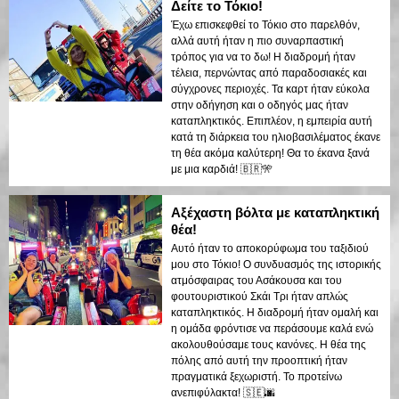
Δείτε το Τόκιο!
Έχω επισκεφθεί το Τόκιο στο παρελθόν,
αλλά αυτή ήταν η πιο συναρπαστική
τρόπος για να το δω! Η διαδρομή ήταν
τέλεια, περνώντας από παραδοσιακές και
σύγχρονες περιοχές. Τα καρτ ήταν εύκολα
στην οδήγηση και ο οδηγός μας ήταν
καταπληκτικός. Επιπλέον, η εμπειρία αυτή
κατά τη διάρκεια του ηλιοβασιλέματος έκανε
τη θέα ακόμα καλύτερη! Θα το έκανα ξανά
με μια καρδιά! 🇧🇷🎌
Αξέχαστη βόλτα με καταπληκτική
θέα!
Αυτό ήταν το αποκορύφωμα του ταξιδιού
μου στο Τόκιο! Ο συνδυασμός της ιστορικής
ατμόσφαιρας του Ασάκουσα και του
φουτουριστικού Σκάι Τρι ήταν απλώς
καταπληκτικός. Η διαδρομή ήταν ομαλή και
η ομάδα φρόντισε να περάσουμε καλά ενώ
ακολουθούσαμε τους κανόνες. Η θέα της
πόλης από αυτή την προοπτική ήταν
πραγματικά ξεχωριστή. Το προτείνω
ανεπιφύλακτα! 🇸🇪🌆