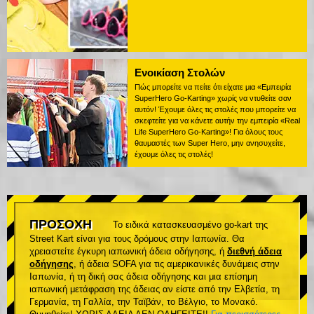
Ενοικίαση Στολών
Πώς μπορείτε να πείτε ότι είχατε μια «Εμπειρία
SuperHero Go-Karting» χωρίς να ντυθείτε σαν
αυτόν! Έχουμε όλες τις στολές που μπορείτε να
σκεφτείτε για να κάνετε αυτήν την εμπειρία «Real
Life SuperHero Go-Karting»! Για όλους τους
θαυμαστές των Super Hero, μην ανησυχείτε,
έχουμε όλες τις στολές!
ΠΡΟΣΟΧΗ
Το ειδικά κατασκευασμένο go-kart της
Street Kart είναι για τους δρόμους στην Ιαπωνία. Θα
χρειαστείτε έγκυρη ιαπωνική άδεια οδήγησης, ή
διεθνή άδεια
οδήγησης
, ή άδεια SOFA για τις αμερικανικές δυνάμεις στην
Ιαπωνία, ή τη δική σας άδεια οδήγησης και μια επίσημη
ιαπωνική μετάφραση της άδειας αν είστε από την Ελβετία, τη
Γερμανία, τη Γαλλία, την Ταϊβάν, το Βέλγιο, το Μονακό.