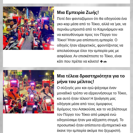
Μια Εμπειρία Ζωής!
Ποτέ δεν φανταζόμουν ότι θα οδηγούσα ένα
γκο-καρ μέσα από το Τόκιο, αλλά να 'μαι, να
περνάω μπροστά από το Καμινάριμον και
να κατευθύνομαι προς τον Πύργο του
Τόκιο! Ήταν μια απίστευτη εμπειρία. Ο
οδηγός ήταν εξαιρετικός, φροντίζοντας να
απολαύσουμε όλοι την εμπειρία μας με
ασφάλεια. Αν επισκέπτεστε το Τόκιο, είναι
κάτι που πρέπει να κάνετε! 🍀🚗
Μια τέλεια δραστηριότητα για το
μήνα του μέλιτος!
Ο σύζυγός μου και εγώ ψάχναμε έναν
μοναδικό τρόπο να εξερευνήσουμε το Τόκιο,
και αυτό ήταν τέλειο! Η ξενάγηση μας
οδήγησε μέσα από τους όμορφους
δρόμους του Ασακούσα, και το να βλέπουμε
τον Πύργο του Τόκιο από μακριά ενώ
οδηγούσαμε ήταν μια αξέχαστη στιγμή. Το
προσωπικό ήταν απίστευτα εξυπηρετικό και
έκανε την εμπειρία ακόμα πιο ξεχωριστή.