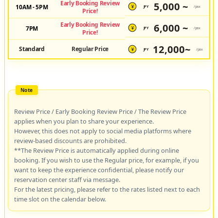
Early Booking Review
5,000 ~
10AM - 5PM
JPY
/pax
¥
Price!
Early Booking Review
6,000 ~
7PM
JPY
/pax
¥
Price!
12,000~
Standard
Regular Price
JPY
/pax
¥
Review Price / Early Booking Review Price / The Review Price
applies when you plan to share your experience.
However, this does not apply to social media platforms where
review-based discounts are prohibited.
**The Review Price is automatically applied during online
booking. If you wish to use the Regular price, for example, if you
want to keep the experience confidential, please notify our
reservation center staff via message.
For the latest pricing, please refer to the rates listed next to each
time slot on the calendar below.