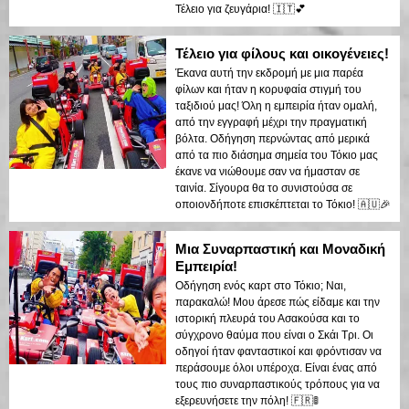
Τέλειο για ζευγάρια! 🇮🇹💕
Τέλειο για φίλους και οικογένειες!
Έκανα αυτή την εκδρομή με μια παρέα
φίλων και ήταν η κορυφαία στιγμή του
ταξιδιού μας! Όλη η εμπειρία ήταν ομαλή,
από την εγγραφή μέχρι την πραγματική
βόλτα. Οδήγηση περνώντας από μερικά
από τα πιο διάσημα σημεία του Τόκιο μας
έκανε να νιώθουμε σαν να ήμασταν σε
ταινία. Σίγουρα θα το συνιστούσα σε
οποιονδήποτε επισκέπτεται το Τόκιο! 🇦🇺🎉
Μια Συναρπαστική και Μοναδική
Εμπειρία!
Οδήγηση ενός καρτ στο Τόκιο; Ναι,
παρακαλώ! Μου άρεσε πώς είδαμε και την
ιστορική πλευρά του Ασακούσα και το
σύγχρονο θαύμα που είναι ο Σκάι Τρι. Οι
οδηγοί ήταν φανταστικοί και φρόντισαν να
περάσουμε όλοι υπέροχα. Είναι ένας από
τους πιο συναρπαστικούς τρόπους για να
εξερευνήσετε την πόλη! 🇫🇷🚦