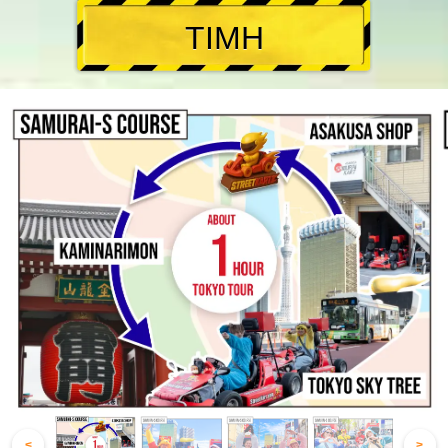
ΤΙΜΗ
<
>