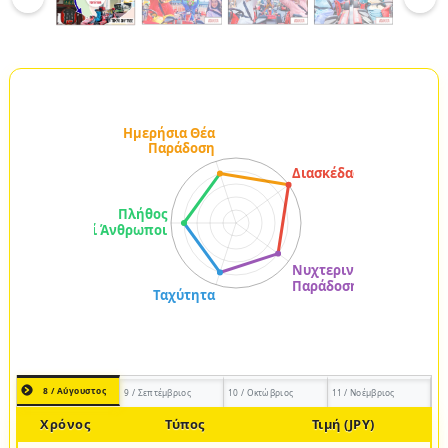
8 / Αύγουστος
9 / Σεπτέμβριος
10 / Οκτώβριος
11 / Νοέμβριος
Χρόνος
Τύπος
Τιμή (JPY)