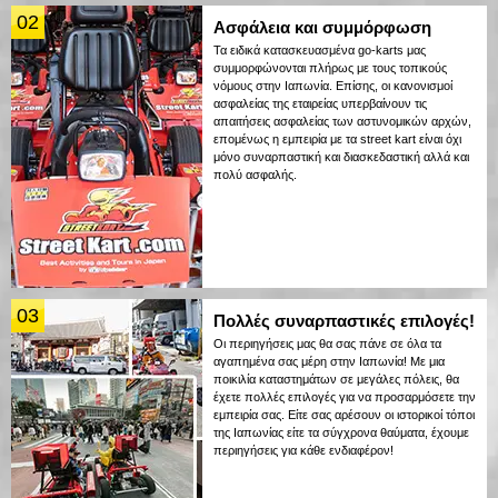
02
Ασφάλεια και συμμόρφωση
Τα ειδικά κατασκευασμένα go-karts μας
συμμορφώνονται πλήρως με τους τοπικούς
νόμους στην Ιαπωνία. Επίσης, οι κανονισμοί
ασφαλείας της εταιρείας υπερβαίνουν τις
απαιτήσεις ασφαλείας των αστυνομικών αρχών,
επομένως η εμπειρία με τα street kart είναι όχι
μόνο συναρπαστική και διασκεδαστική αλλά και
πολύ ασφαλής.
03
Πολλές συναρπαστικές επιλογές!
Οι περιηγήσεις μας θα σας πάνε σε όλα τα
αγαπημένα σας μέρη στην Ιαπωνία! Με μια
ποικιλία καταστημάτων σε μεγάλες πόλεις, θα
έχετε πολλές επιλογές για να προσαρμόσετε την
εμπειρία σας. Είτε σας αρέσουν οι ιστορικοί τόποι
της Ιαπωνίας είτε τα σύγχρονα θαύματα, έχουμε
περιηγήσεις για κάθε ενδιαφέρον!