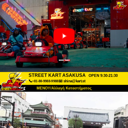
STREET KART ASAKUSA
OPEN 9:30-21:30
📞+81-80-9988-9988
📧
shina@kart.st
ΜΕΝΟΥ/Αλλαγή Καταστήματος
ΚΥΡΙΩΣ
Σχετικά
Προδιαγραφές
Τιμές
Πρόσβαση
Αναφορές
Συχνές Ερωτήσεις