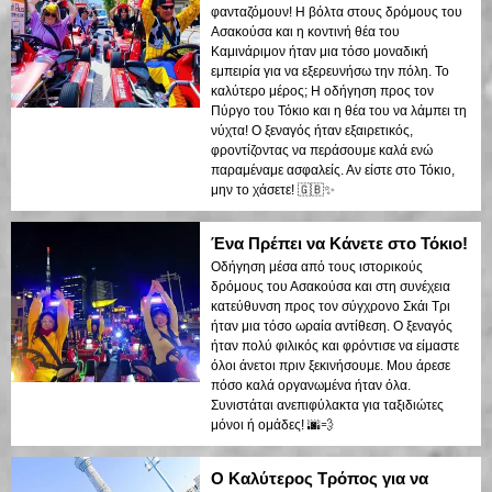
φανταζόμουν! Η βόλτα στους δρόμους του
Ασακούσα και η κοντινή θέα του
Καμινάριμον ήταν μια τόσο μοναδική
εμπειρία για να εξερευνήσω την πόλη. Το
καλύτερο μέρος; Η οδήγηση προς τον
Πύργο του Τόκιο και η θέα του να λάμπει τη
νύχτα! Ο ξεναγός ήταν εξαιρετικός,
φροντίζοντας να περάσουμε καλά ενώ
παραμέναμε ασφαλείς. Αν είστε στο Τόκιο,
μην το χάσετε! 🇬🇧✨
Ένα Πρέπει να Κάνετε στο Τόκιο!
Οδήγηση μέσα από τους ιστορικούς
δρόμους του Ασακούσα και στη συνέχεια
κατεύθυνση προς τον σύγχρονο Σκάι Τρι
ήταν μια τόσο ωραία αντίθεση. Ο ξεναγός
ήταν πολύ φιλικός και φρόντισε να είμαστε
όλοι άνετοι πριν ξεκινήσουμε. Μου άρεσε
πόσο καλά οργανωμένα ήταν όλα.
Συνιστάται ανεπιφύλακτα για ταξιδιώτες
μόνοι ή ομάδες! 🌆💨
Ο Καλύτερος Τρόπος για να